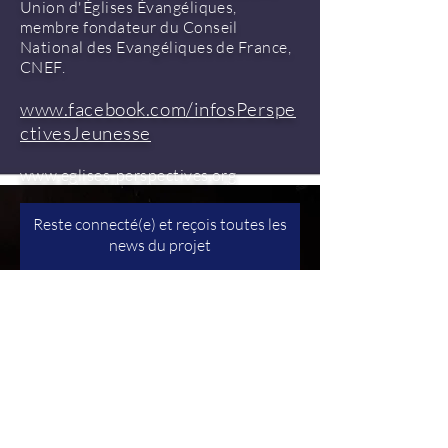
Union d'Églises Évangéliques,
membre fondateur du Conseil
National des Evangéliques de France,
CNEF.
www.facebook.com/infosPerspe
ctivesJeunesse
www.eglises-perspectives.org
Reste connecté(e) et reçois toutes les
news du projet
Envoyer