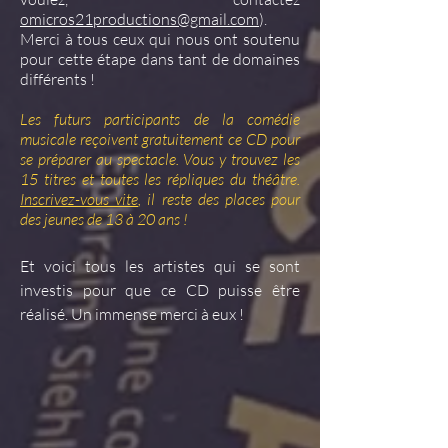
omicros21productions@gmail.com
).
Merci à tous ceux qui nous ont soutenu
pour cette étape dans tant de domaines
différents !
Les futurs participants de la comédie
musicale reçoivent gratuitement ce CD pour
se préparer au spectacle. Vous y trouvez les
15 titres et toutes les répliques du théâtre.
Inscrivez-vous vite
, il reste des places pour
des jeunes de 13 à 20 ans !
Et voici tous les artistes qui se sont
investis pour que ce CD puisse être
réalisé.
Un immense merci à eux !