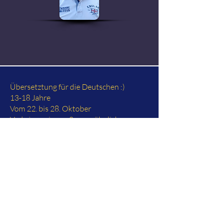
Übersetztung für die Deutschen :)
13-18 Jahre
Vom 22. bis 28. Oktober
Verbringe eine außergewöhnliche
Woche mit 50 anderen französischen
und deutschen Jugendlichen zwischen
13 und 18 Jahren, um ein Musical über
Paulus auf die Bühne zu bringen! Auf
dem Programm stehen vier Tage Proben
in La Champenoise und anschließend
eine dreitägige Tournee durch mehrere
Städte im Grand Est, um den dortigen
Zuschauern diese unglaubliche