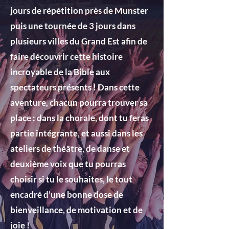
jours de répétition près de Munster
puis une tournée de 3 jours dans
plusieurs villes du Grand Est afin de
faire découvrir cette histoire
incroyable de la Bible aux
spectateurs présents ! Dans cette
aventure, chacun pourra trouver sa
place : dans la chorale, dont tu feras
partie intégrante, et aussi dans les
ateliers de théâtre, de danse et
deuxième voix que tu pourras
choisir si tu le souhaites, le tout
encadré d’une bonne dose de
bienveillance, de motivation et de
joie !