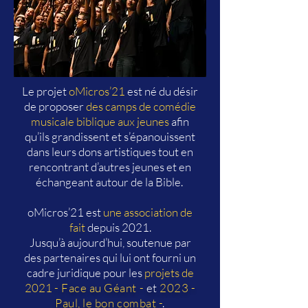
Le projet
oMicros’21
est né du désir
de proposer
des camps de comédie
musicale biblique aux jeunes
afin
qu’ils grandissent et s’épanouissent
dans leurs dons artistiques tout en
rencontrant d’autres jeunes et en
échangeant autour de la Bible.
oMicros’21 est
une association de
fait
depuis 2021.
Jusqu’à aujourd’hui, soutenue par
des partenaires qui lui ont fourni un
cadre juridique pour les
projets de
2021
- Face au Géant
-
et
2023 -
Paul, le bon combat -
.