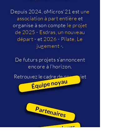
Depuis 2024, oMicros'21 est
une
association à part entière
et
organise à son compte
le projet
de 2025 - Esdras, un nouveau
départ
- et
2026 - Pilate, Le
jugement -
.
De futurs projets s’annoncent
encore à l’horizon.
Retrouvez le cadre de nos projet
Équipe noyau
avec :
Partenaires
Objectifs et valeurs