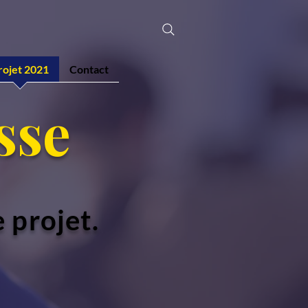
rojet 2021
Contact
sse
 projet.