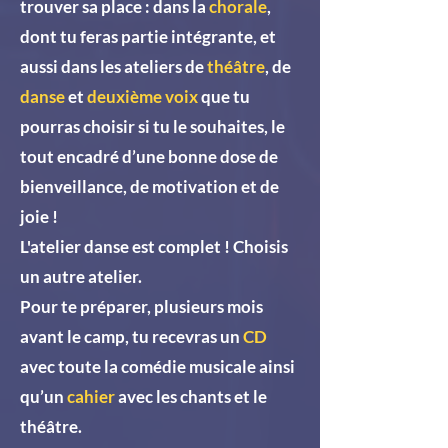
trouver sa place : dans la
chorale
,
dont tu feras partie intégrante, et
aussi dans les ateliers de
théâtre
, de
danse
et
deuxième voix
que tu
pourras choisir si tu le souhaites, le
tout encadré d’une bonne dose de
bienveillance, de motivation et de
joie !
L'atelier danse est complet ! Choisis
un autre atelier.
Pour te préparer, plusieurs mois
avant le camp, tu recevras un
CD
avec toute la comédie musicale ainsi
qu’un
cahier
avec les chants et le
théâtre.