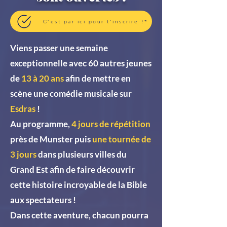
C’est par ici pour t’inscrire !*
Viens passer une semaine
exceptionnelle avec 6
0 autres jeunes
de
13 à 20 ans
afin de mettre en
scène une comédie musicale sur
Esdras
!
Au programme,
4 jours de répétition
près de Munster puis
une tournée de
3 jours
dans plusieurs villes du
Grand Est afin de faire découvrir
cette histoire incroyable de la Bible
aux spectateurs
!
Dans cette aventure, chacun pourra