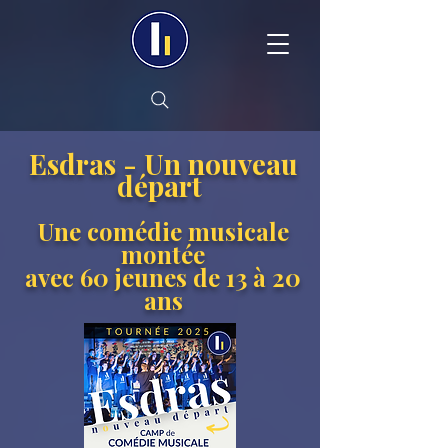
Esdras - Un nouveau
départ
Une comédie musicale
montée
avec 60 jeunes
de 13 à 20
ans