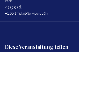
Preis
40,00 $
+1,00 $ Ticket-Servicegebühr
Diese Veranstaltung teilen
Reste connecté(e) et reçois toutes les
news du projet