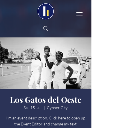
Los Gatos del Oeste
Sa., 15. Juli
  |  
Cypher City
I’m an event description. Click here to open up
the Event Editor and change my text.