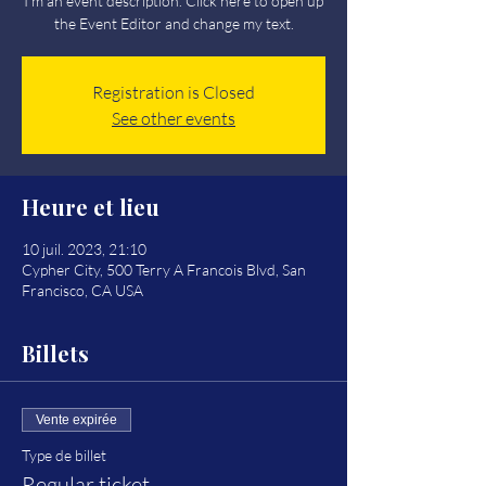
I’m an event description. Click here to open up
the Event Editor and change my text.
Registration is Closed
See other events
Heure et lieu
10 juil. 2023, 21:10
Cypher City, 500 Terry A Francois Blvd, San
Francisco, CA USA
Billets
Vente expirée
Type de billet
Regular ticket