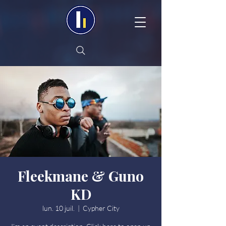
Fleekmane & Guno
KD
lun. 10 juil.
  |  
Cypher City