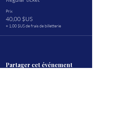
Prix
40,00 $US
+ 1,00 $US de frais de billetterie
Partager cet événement
Reste connecté(e) et reçois toutes les
news du projet