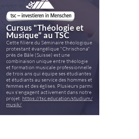
Cursus "Théologie et
Musique" au TSC
Cette filière du Séminaire théologique
protestant évangélique "Chrischona"
près de Bâle (Suisse) est une
combinaison unique entre théologie
et formation musicale professionnelle
de trois ans qui équipe ses étudiantes
et étudiants au service des hommes et
femmes et des églises. Plusieurs parmi
eux s'engagent activement dans notre
projet.
https://tsc.education/studium/
musik/